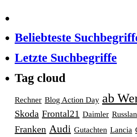
Beliebteste Suchbegriff
Letzte Suchbegriffe
Tag cloud
ab We
Rechner
Blog Action Day
Skoda
Frontal21
Daimler
Russla
Audi
Franken
Gutachten
Lancia