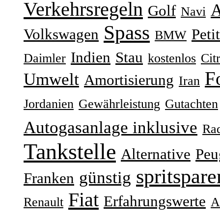
Verkehrsregeln
A
Golf
Navi
Spass
Volkswagen
Peti
BMW
Indien
Stau
Daimler
kostenlos
Cit
F
Umwelt
Amortisierung
Iran
Jordanien
Gewährleistung
Gutachten
Autogasanlage inklusive
Ra
Tankstelle
Alternative
Peu
spritspar
günstig
Franken
Fiat
Erfahrungswerte
Renault
A