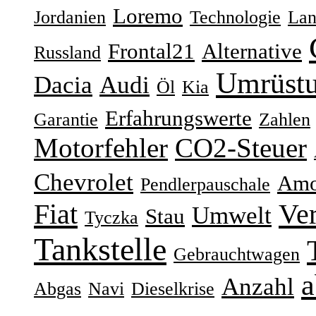
Loremo
Jordanien
Technologie
Lan
Frontal21
Alternative
Russland
Umrüst
Dacia
Audi
Öl
Kia
Erfahrungswerte
Garantie
Zahlen
Motorfehler
CO2-Steuer
Chevrolet
Amo
Pendlerpauschale
Fiat
Ver
Umwelt
Stau
Tyczka
Tankstelle
Gebrauchtwagen
a
Anzahl
Abgas
Navi
Dieselkrise