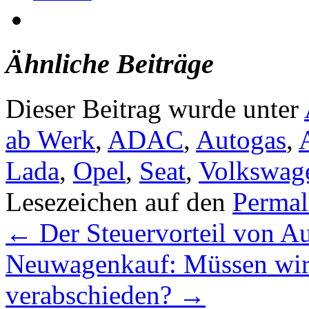
Ähnliche Beiträge
Dieser Beitrag wurde unter
ab Werk
,
ADAC
,
Autogas
,
Lada
,
Opel
,
Seat
,
Volkswag
Lesezeichen auf den
Permal
←
Der Steuervorteil von Au
Neuwagenkauf: Müssen wir
verabschieden?
→