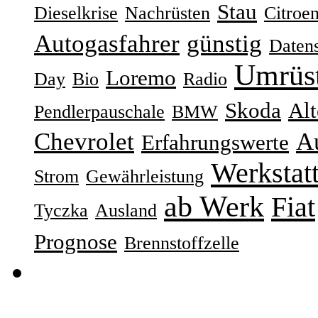
Stau
Dieselkrise
Nachrüsten
Citroe
Autogasfahrer
günstig
Daten
Umrüs
Loremo
Day
Bio
Radio
Skoda
Alt
Pendlerpauschale
BMW
Chevrolet
Au
Erfahrungswerte
Werkstat
Strom
Gewährleistung
ab Werk
Fiat
Tyczka
Ausland
Prognose
Brennstoffzelle