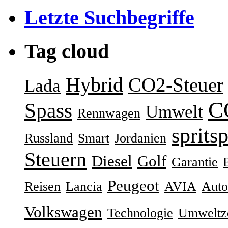
Letzte Suchbegriffe
Tag cloud
Hybrid
CO2-Steuer
Lada
C
Spass
Umwelt
Rennwagen
sprits
Russland
Smart
Jordanien
Steuern
Diesel
Golf
Garantie
Peugeot
Reisen
Lancia
AVIA
Auto
Volkswagen
Technologie
Umweltz